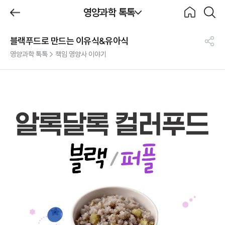
제목
영양과학 톡톡
BeBecook
뒤로가
홈으로
검색하
기
기
블랙푸드로 만드는 이유식&유아식
영양과학 톡톡
공
영양과학 톡톡 > 책임 영양사 이야기
유
하
기