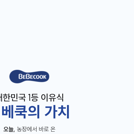
베베쿡
대한민국 1등 이유식
베쿡의 가치
오늘,
농장에서 바로 온