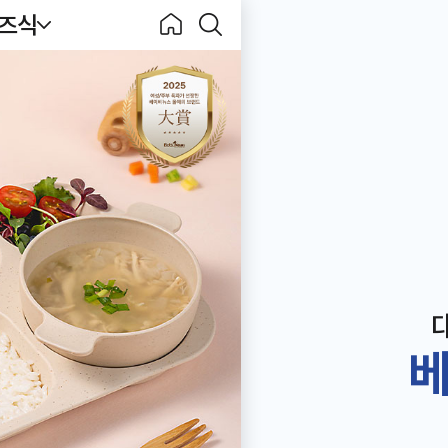
키즈식
Becook
홈으
검색
로
하기
베