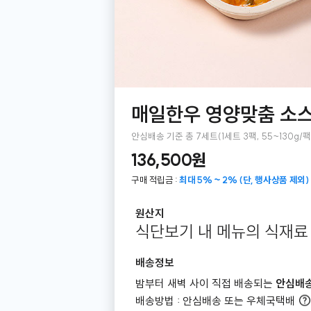
매일한우 영양맞춤 소
안심배송 기준 총 7세트(1세트 3팩, 55~130g/팩
136,500원
구매 적립금 :
최대 5% ~ 2% (단, 행사상품 제외)
원산지
식단보기 내 메뉴의 식재료
배송정보
밤부터 새벽 사이 직접 배송되는
안심배
배송방법 : 안심배송 또는 우체국택배