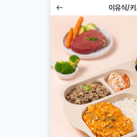
제목
이유식/
Be
뒤로
가기
이유식/키즈식