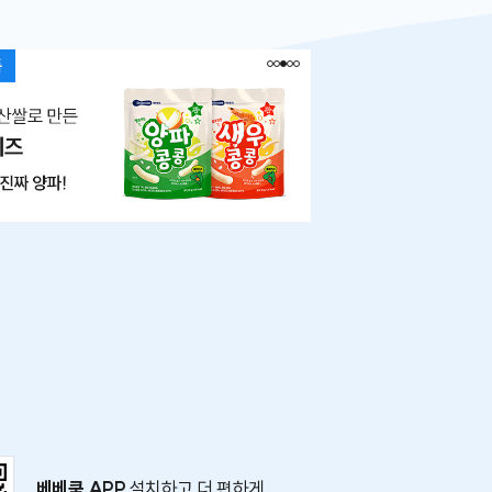
베베쿡 APP
설치하고 더 편하게