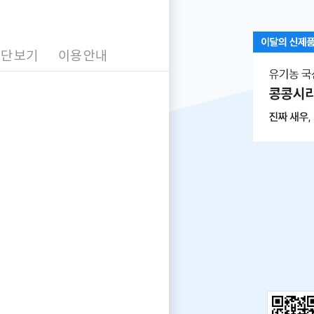
안
내
단 보기
이용 안내