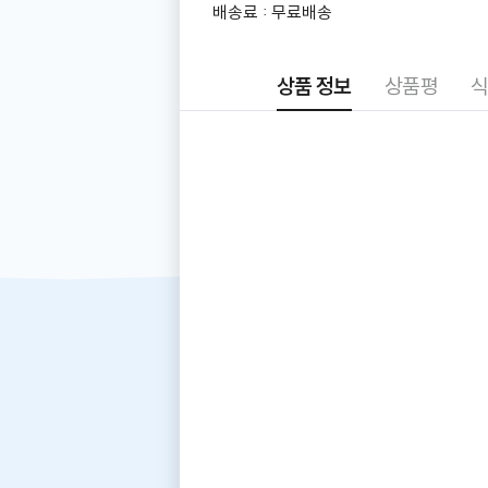
더
배송료 : 무료배송
알
아
보
상품 정보
상품평
식
기