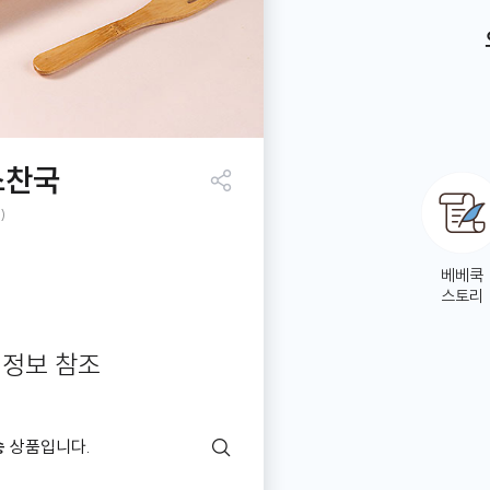
스찬국
공유
)
하기
베베쿡
스토리
 정보 참조
송
상품입니다.
배
송