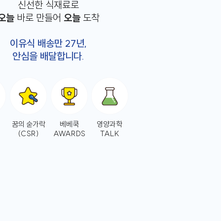
신선한 식재료로
오늘
바로 만들어
오늘
도착
이유식 배송만 27년,
안심을 배달합니다.
꿈의 숟가락
베베쿡
영양과학
(CSR)
AWARDS
TALK