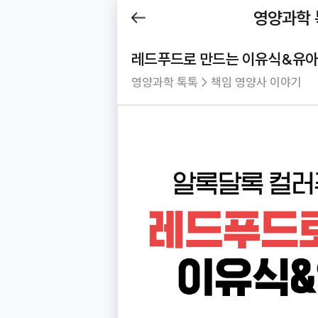
제목
영양과학 
Be
뒤로
가기
레드푸드로 만드는 이유식&유
영양과학 톡톡
영양과학 톡톡 > 책임 영양사 이야기