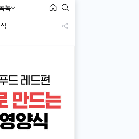
톡톡
Becook
홈으
검색
아식
로
하기
공
유
하
기