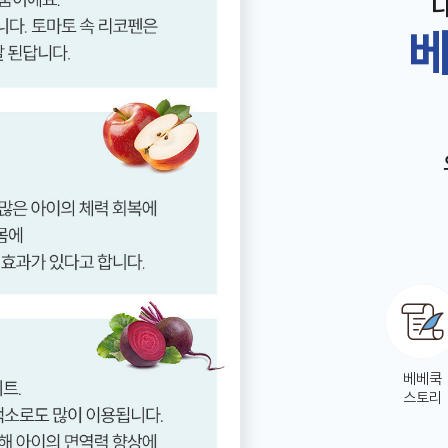
베
베베쿡
스토리