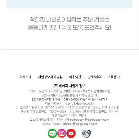
푸터
회사소개
개인정보처리방침
이용약관
단체/제휴
고객센터
㈜베베쿡 사업자 정보
대표자 : 노경아
사업자등록번호 :
119-81-39870
사업자정보확인
[본사/팩토리] 강원도 춘천시 퇴계 농공로 118
[고객행복센터] 베베쿡 : 1588-2655
/
라브리에 1644-4737
라브리에 문의 :
labrie@labrie.co.kr
고객센터 운영시간 : 평일09시~17시
(주말 및 공휴일 휴무 / 점심시간 13~14시)
통신판매업 신고번호 : 제2007-0063
건강기능식품판매업 신고번호 : 제41-9
개인정보관리책임자 : 박종민
호스팅서비스사업자 : ㈜베베쿡
bebecook@bebecook.com
Global Inquiry :
global@bebecook.com