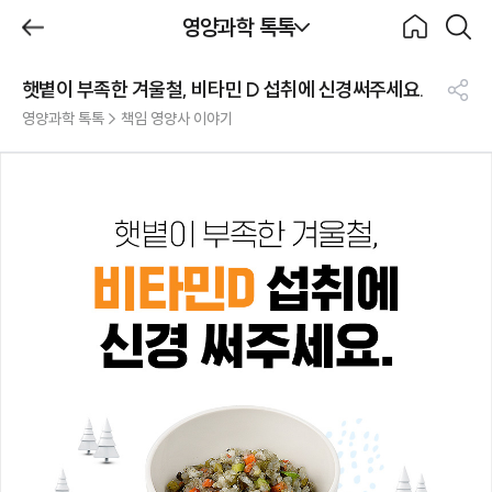
제목
영양과학 톡톡
BeBecook
뒤로가
홈으로
검색하
기
기
햇볕이 부족한 겨울철, 비타민 D 섭취에 신경써주세요.
영양과학 톡톡
공
영양과학 톡톡 > 책임 영양사 이야기
유
하
기