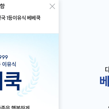
항
항
Becook
홈으
검색
닫기
대한민국 1등이유식 베베쿡
로
하기
 할부 안내
베
연습을 위한 입자감 변경 안내