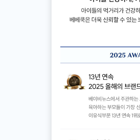
[공지]
퀵계좌이체 OPEN 0.3% 
2025.12.16
[공지]
since1999, 27년의 신뢰!
2025.09.30
[당첨자 발표] 유아식품 상반기 결산
2026.08.07
[8월 배송 휴무일 안내]
2026.08.03
올특찬 신메뉴 출시에 따른 메뉴 변경
2026.02.20