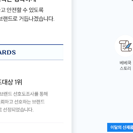
즉시할인
 대한민국 1등이유식 베베쿡
 선물 추첨
베베쿡
스토리
 안내