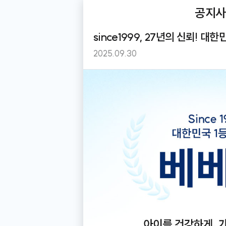
제목
공지사
공지사
Be
뒤로
since1999, 27년의 신뢰! 
가기
공지사항
2025.09.30
[공지]
[2026년 8월] 카드사 무이자
2026.08.03
[공지]
[회원등급 기준 변경]
2026.07.29
[공지]
후기 식단표 변경 안내
2026.07.21
[공지]
궁중배숙, 생선파테 단종 안내
2026.07.13
[공지]
베베쿡, 더 바른 성장과 씹기 
2026.06.22