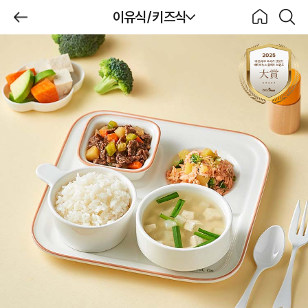
제목
이유식/키즈식
BeBecook
뒤로가
홈으로
검색하
기
기
이유식/키즈식