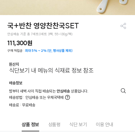
국+반찬 영양찬찬국SET
공유
안심배송 기준 총 7세트(1세트 3팩, 55~130g/팩)
하기
111,300원
구매 적립금 :
최대 5% ~ 2% (단, 행사상품 제외)
원산지
식단보기 내 메뉴의 식재료 정보 참조
배송정보
밤부터 새벽 사이 직접 배송되는
안심배송
상품입니다.
배
배송방법 : 안심배송 또는 우체국택배
송
더
배송료 : 무료배송
안
알
내
아
보
기
상품 정보
상품평
식단 보기
이용 안내